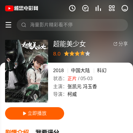
《超能美少女》(2018)中国大陆高清电影







超能美少女
分享

8.0
很差
较差
还行
推荐
力荐
2018
中国大陆
科幻
状态：
正片
/
05-03
主演：
张凯元
冯玉香
导演：
柯威
立即播放

剧情介绍
我要评分