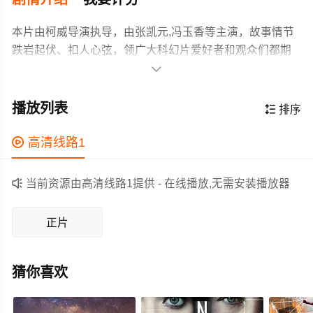
本片由柯威导演执导，由张凯元,冯玉香等主演，故事情节
跌岩起伏、扣人心弦，领广大科幻片爱好者和观众们都期
待不已。

天生拥有异能的市井混混李可儿，无意中闯入一座四合
院，结识了同样拥有异能的熊波、千禧等人，并被莫名地
播放列表

排序
卷入一场与赌魔任尔行的争斗中。在爱情、友情的激励
下，李可儿最终凭借异能和勇气战胜了任尔行。
作为一部 上映的科幻电影，在当期同类题材影片中具有一

高清线路1
定的看点，在演员表现和剧情架构上也都有不错的亮点，
剧情紧凑，角色塑造鲜明，适合喜欢科幻类电影的观众观

当前资源由高清线路1提供 - 在线播放,无需安装播放器
看。
正片
猜你喜欢