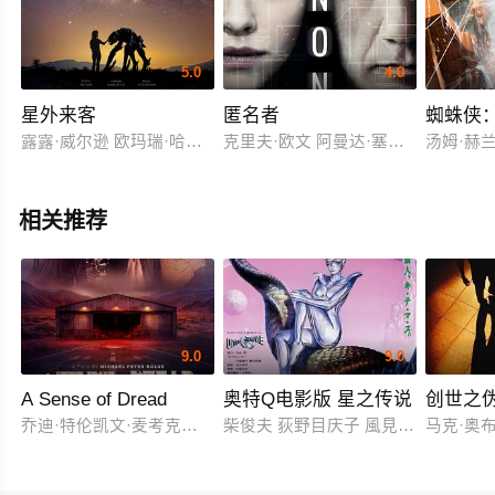
5.0
4.0
星外来客
匿名者
蜘蛛侠
露露·威尔逊 欧玛瑞·哈德威克 特雷·罗马诺
克里夫·欧文 阿曼达·塞弗里德 科鲁姆·
汤姆·赫兰
相关推荐
9.0
9.0
A Sense of Dread
奥特Q电影版 星之传说
创世之
乔迪·特伦凯文·麦考克尔虹膜
柴俊夫 荻野目庆子 風見しんご
马克·奥