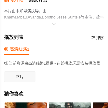
本片由未知导演执导，由
Khanyi,Mbau,Ayanda,Borotho,Jesse,Suntele等主演，故事
情节跌岩起伏、扣人心弦，领广大剧情片爱好者和观众们

都期待不已。
暂无简介
作为一部 上映的剧情电影，在当期同类题材影片中具有一
播放列表

排序
定的看点，在演员表现和剧情架构上也都有不错的亮点，
剧情紧凑，角色塑造鲜明，适合喜欢剧情类电影的观众观

高清线路1
看。

当前资源由高清线路1提供 - 在线播放,无需安装播放器
正片
猜你喜欢