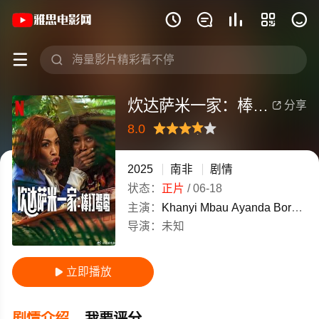
《炊达萨米一家：棒打鸳鸯》(2025)南







炊达萨米一家：棒打鸳鸯
分享

8.0
很差
较差
还行
推荐
力荐
2025
南非
剧情
状态：
正片
/
06-18
主演：
Khanyi
Mbau
Ayanda
Borotho
导演：
未知
立即播放

剧情介绍
我要评分