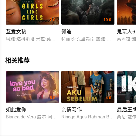
2.0
10.0
互爱女孩
佩迪
鬼玩人
玛雅·达科斯塔 米拉·莫洛伊 扎克·布拉夫 亨特·狄龙 雷米·马萨勒 
特丽莎·克里希南 詹维·卡浦尔
索海拉·
相关推荐
8.0
4.0
如此爱你
亲情习作
最后王
Bianca de Vera 威尔·阿什利·德莱昂
Ringgo Agus Rahman Bima Sena
桑尼·戴