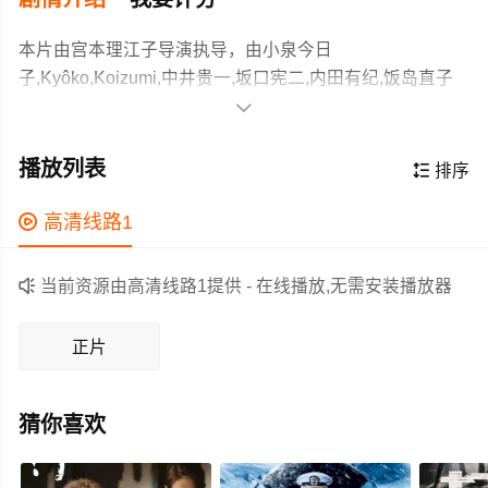
本片由宫本理江子导演执导，由小泉今日
子,Kyôko,Koizumi,中井贵一,坂口宪二,内田有纪,饭岛直子
等主演，故事情节跌岩起伏、扣人心弦，领广大剧情片爱

好者和观众们都期待不已。
春夏交替过去，来到了秋天。吉野千明（小泉今日子 饰）
的工作遇到了问题，制作的电视剧收视率一路走低，上司
播放列表

排序
下了最后通牒，让千明制作其很不擅长的悬疑剧。而邻居
长仓和平（中井贵一 饰）也被自己的后辈上司指派了颇为
作为一部 上映的剧情电影，在当期同类题材影片中具有一

高清线路1
艰巨的任务——请知名作家向坂绿子作为镰仓的申遗形象
定的看点，在演员表现和剧情架构上也都有不错的亮点，
大使。出乎意料的是，绿子老师答应了和平的请求，但条
剧情紧凑，角色塑造鲜明，适合喜欢剧情类电影的观众观

当前资源由高清线路1提供 - 在线播放,无需安装播放器
件是与其发生关系。和平为此烦恼不已，不知该如何抉
看。
择。而长仓一家的其它人，典子（饭岛直子 饰）、真平
正片
（坂口宪二 饰）、万里子（内田有纪 饰）也在各自烦恼或
开心着，或家庭，或爱情，或工作。
猜你喜欢