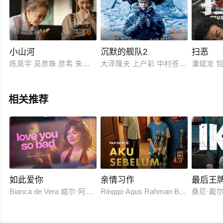
1.0
6.0
小山河
沉默的舰队2
扫恶
陈昊宇 吴彦姝 彦希 朱圣祎 郑罗茜 张铁林
大泽隆夫 上户彩 中村苍 笹野高史
潘斌龙 
相关推荐
8.0
4.0
如此爱你
亲情习作
最后王
Bianca de Vera 威尔·阿什利·德莱昂
Ringgo Agus Rahman Bima Sena
桑尼·戴