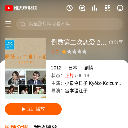
《倒数第二次恋爱 2012秋SP》(2012







倒数第二次恋爱 2012秋SP
分享

2.0
很差
较差
还行
推荐
力荐
2012
日本
剧情
状态：
正片
/
06-18
主演：
小泉今日子
Kyôko
Koizumi
中
导演：
宫本理江子
立即播放

剧情介绍
我要评分