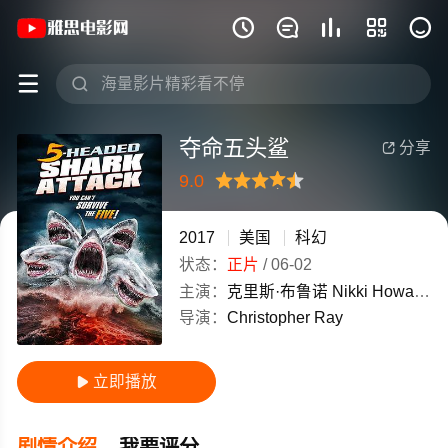
《夺命五头鲨》(2017)美国英语高清电影







夺命五头鲨
分享

9.0
很差
较差
还行
推荐
力荐
2017
美国
科幻
状态：
正片
/
06-02
主演：
克里斯·布鲁诺
Nikki
Howard
Li
导演：
Christopher
Ray
立即播放

剧情介绍
我要评分