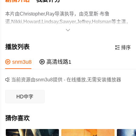
本片由Christopher,Ray导演执导，由克里斯·布鲁
诺,Nikki,Howard,Lindsay,Sawyer,Jeffrey,Holsman等主演，
故事情节跌岩起伏、扣人心弦，领广大科幻片爱好者和观

众们都期待不已。
海星状的怪物，五头鲨（头部四个头、尾部一个头）入侵
了波多黎各海滩，危及一片和平的天堂岛屿。水生物研究
播放列表

排序
所的几个研究员准备活捉五头鲨，结果损失惨重。没办法
的情况下，和警察联手，最后彻底炸死五头鲨。
作为一部 上映的科幻电影，在当期同类题材影片中具有一

snm3u8

高清线路1
定的看点，在演员表现和剧情架构上也都有不错的亮点，
剧情紧凑，角色塑造鲜明，适合喜欢科幻类电影的观众观

当前资源由snm3u8提供 - 在线播放,无需安装播放器
看。
HD中字
猜你喜欢