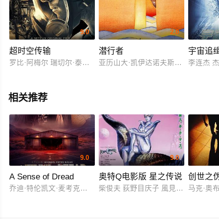
9.0
2.0
超时空传输
潜行者
宇宙追
罗比·阿梅尔 瑞切尔·泰勒 肖恩·本森 亚当·布切 坦图·卡丁诺 Gray Po
亚历山大·凯伊达诺夫斯基 阿丽萨·弗雷
李连杰 杰
相关推荐
9.0
9.0
A Sense of Dread
奥特Q电影版 星之传说
创世之
乔迪·特伦凯文·麦考克尔虹膜
柴俊夫 荻野目庆子 風見しんご
马克·奥