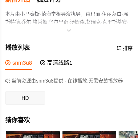
本片由小马泰斯·范海宁根导演执导，由玛丽·伊丽莎白·温
斯特德,乔尔·埃哲顿,乌尔里奇·汤姆森,艾瑞克·克里斯蒂安·
奥森,阿德沃尔·阿吉纽依-艾格拜吉,保罗·布朗斯坦,琼德·埃

斯彭·塞姆,Kim,Bubbs,尤尔根·朗赫勒,简·冈纳·勒伊斯,斯蒂
时为1982年，一支隶属挪威的三人南极科考队在冰原中行
格·亨里克·霍夫,克里斯托弗·海维尤,霍·阿德里安·哈万,卡斯
进，意外发现一艘一百万年前的奇怪船只，并且在附近找
播放列表

排序
腾·拜卓隆,乔纳森·沃克,迈克尔·布朗等主演，故事情节跌岩
到了冻于严冰之中的神秘生物。才貌双全的美国古生物学
起伏、扣人心弦，领广大科幻片爱好者和观众们都期待不
家凯特·洛伊德（玛丽·伊丽莎白·文斯蒂德 Mary Elizabeth
作为一部 上映的科幻电影，在当期同类题材影片中具有一

snm3u8

高清线路1
已。
Winstead 饰）在桑德尔·哈沃森博士（Ulrich Thomsen
定的看点，在演员表现和剧情架构上也都有不错的亮点，
饰）的邀请下，随同一众科研工作者前往南极。经过认真
剧情紧凑，角色塑造鲜明，适合喜欢科幻类电影的观众观

当前资源由snm3u8提供 - 在线播放,无需安装播放器
研究，他们发现这是地球上从未有过的生物。正当科学家
看。
们为了这个伟大的发现载歌载舞庆祝之时，神秘生物悄悄
HD
解冻，继而向人类展开凶残的袭击。经过一番惨烈的搏
斗，怪物最终葬身火海。
猜你喜欢