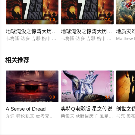
7.0
7.0
地球淹没之惊涛大历险（原声版）上
地球淹没之惊涛大历险（国语版
地质灾
卡梅隆·达多 吉娜·格申 莎侬·多赫提 兰迪·奎德 罗伯特·瓦格纳 
卡梅隆·达多 吉娜·格申 莎侬·多赫提 
Matthew 
相关推荐
9.0
9.0
A Sense of Dread
奥特Q电影版 星之传说
创世之
乔迪·特伦凯文·麦考克尔虹膜
柴俊夫 荻野目庆子 風見しんご
马克·奥