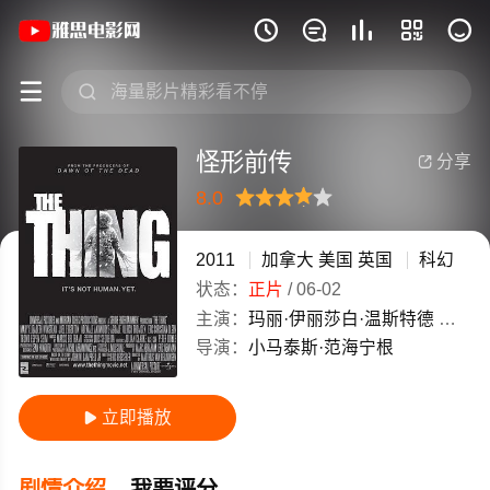
《怪形前传》(2011)加拿大 / 美国 / 







怪形前传
分享

8.0
很差
较差
还行
推荐
力荐
2011
加拿大
美国
英国
科幻
状态：
正片
/
06-02
主演：
玛丽·伊丽莎白·温斯特德
乔尔·
导演：
小马泰斯·范海宁根
立即播放

剧情介绍
我要评分