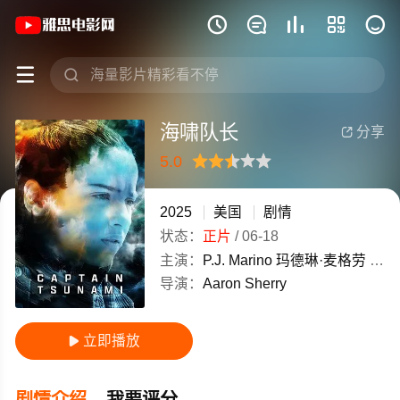
《海啸队长》(2025)美国英语高清电影免







海啸队长
分享

5.0
很差
较差
还行
推荐
力荐
2025
美国
剧情
状态：
正片
/
06-18
主演：
P.J.
Marino
玛德琳·麦格劳
克雷
导演：
Aaron
Sherry
立即播放

剧情介绍
我要评分