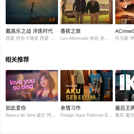
1.0
7.0
戴高乐之战 淬炼时代
香槟之旅
ACrimeS
西蒙·阿布卡瑞安 西蒙·拉塞尔·比尔
Leo Alkemade 休伯·史塔普
托马斯·
相关推荐
8.0
4.0
如此爱你
亲情习作
最后王
Bianca de Vera 威尔·阿什利·德莱昂
Ringgo Agus Rahman Bima Sena
桑尼·戴