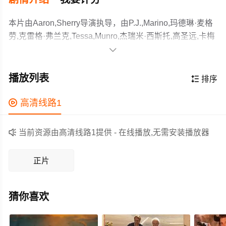
本片由Aaron,Sherry导演执导，由P.J.,Marino,玛德琳·麦格
劳,克雷格·弗兰克,Tessa,Munro,杰瑞米·西斯托,高圣远,卡梅
伦,梅耶,里克·霍兰德,卡米勒·玛娜,葛洛泽尔·格林,乔·尼夫斯

等主演，故事情节跌岩起伏、扣人心弦，领广大剧情片爱
少女艾玛的母亲离奇失踪，只留下一本画满奇幻故事的漫
好者和观众们都期待不已。
画。她离家出走，前往漫画店寻找与母亲疏远的朋友格
播放列表

排序
伦。艾玛坚信，只有了解母亲过往的格伦，才能读懂漫画
里隐藏的秘密。在格伦的帮助下，艾玛一点点解开漫画中
作为一部 上映的剧情电影，在当期同类题材影片中具有一

高清线路1
的线索，拼凑母亲的过往，踏上一场寻找真相的旅程。
定的看点，在演员表现和剧情架构上也都有不错的亮点，
剧情紧凑，角色塑造鲜明，适合喜欢剧情类电影的观众观

当前资源由高清线路1提供 - 在线播放,无需安装播放器
看。
正片
猜你喜欢