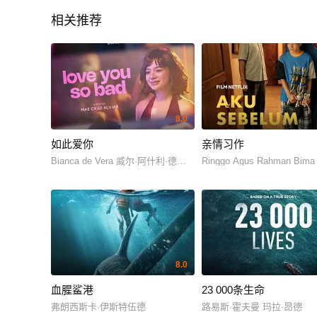
相关推荐
8.0
如此爱你
亲情习作
Bianca de Vera 威尔·阿什利·德莱昂
Ringgo Agus Rahman Bima
8.0
血腥鲨港
23 000条生命
弗朗西斯卡·伊斯特伍德
路易斯·霍夫曼 玛拉·昂德