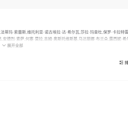
法蒂玛·索蕾斯,维托利亚·诺古埃拉·达·希尔瓦,莎拉·玛查杜,保罗·卡拉特雷
,安德烈·索萨,何塞·莫拉,吉姆·奥斯托维斯基,马达丽娜·布兰朵,露西妮·希
展开全部
好者和观众们都期待不已。

位固执的老管家仍在守护。她的丈夫去了法国工作，留下她和一个不安分
守护者，是这位老仆人。她决定继续守护这座庄园，她相信主人最终会归
排

的看点，在演员表现和剧情架构上也都有不错的亮点，剧情紧凑，角色塑