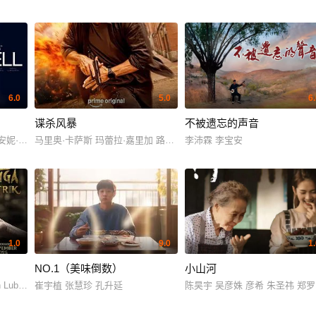
6.0
5.0
6
谍杀风暴
不被遗忘的声音
乔安妮·博兰德
马里奥·卡萨斯 玛蕾拉·嘉里加 路易斯·扎赫拉 诺拉·纳瓦斯 丹尼·德拉
李沛霖 李宝安
1.0
9.0
1
NO.1（美味倒数）
小山河
ubis Aulia Sarah
崔宇植 张慧珍 孔升延
陈昊宇 吴彦姝 彦希 朱圣祎 郑