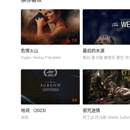
猜你喜欢
7.0
危情火山
最后的水源
Vigdís Hrefna Pálsdóttir
希拉·麦卡锡 娜塔莎·蒙巴 
3.0
地洞 （2023）
邪咒迷情
未知
阿丁达·托马斯 Wafda Saifan L