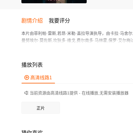
剧情介绍
我要评分
本片由菲利帕·雷斯,若昂·米勒·盖拉导演执导，由卡拉·马舍尔,
曼努埃尔·莫佐斯,坎狄多·维戈,费尔南多·马林霍,保罗·艾尔梅达
瓦等主演，故事情节跌岩起伏、扣人心弦，领广大剧情片爱
葡萄牙北部有一座奢华庄园被其原主人遗弃，现在只剩下一
儿。庄园主人丢弃的旧地，象征着旧秩序的消失，其最后的
播放列表
作为一部 上映的剧情电影，在当期同类题材影片中具有一定
鲜明，适合喜欢剧情类电影的观众观看。

高清线路1
当前资源由高清线路1提供 - 在线播放,无需安装播放器

正片