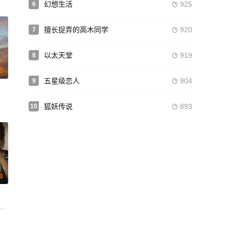
幻想生活
925
6

擅长捉弄的高木同学
920
7

以太天堂
919
8

.0
五星级恋人
904
9

托雷
狐妖传说
893
10

.0
罗茜 张铁林