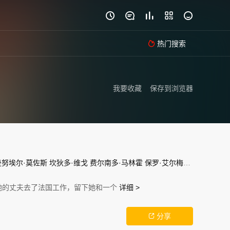





热门搜索

我要收藏
保存到浏览器
曼努埃尔·莫佐斯
坎狄多·维戈
费尔南多·马林霍
保罗·艾尔梅达
安德烈·索
她的丈夫去了法国工作，留下她和一个
详细 >
分享
