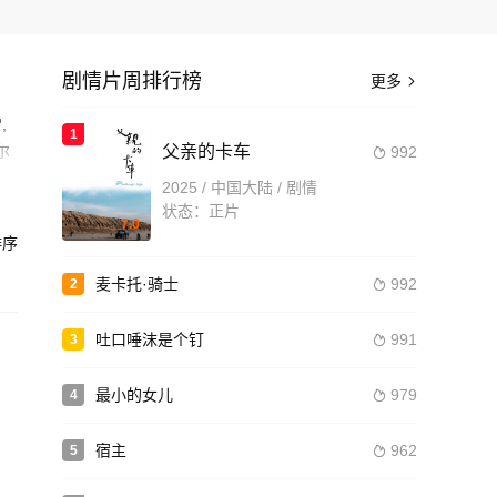
剧情片周排行榜
更多

,
1
尔
父亲的卡车
992

2025 / 中国大陆 / 剧情
的女
状态：正片
7.0
来。
序
造
麦卡托·骑士
992
2

吐口唾沫是个钉
991
3

最小的女儿
979
4

宿主
962
5
