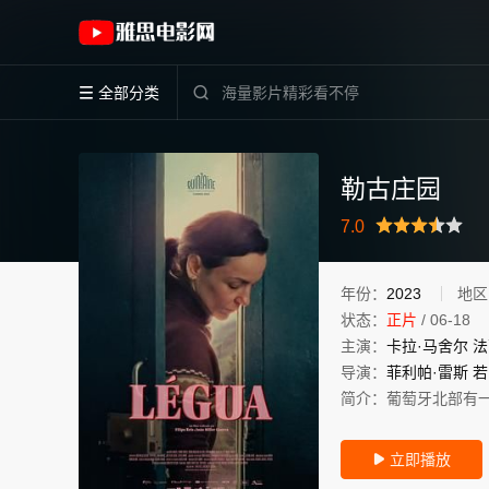
《勒古庄园》(2023)葡萄牙葡萄牙语高清电影
全部分类


勒古庄园
很差
较差
还行
推荐
力荐
7.0
年份：
2023
地区
状态：
正片
/
06-18
主演：
卡拉·马舍尔
法
导演：
菲利帕·雷斯
若
简介：
葡萄牙北部有
立即播放
