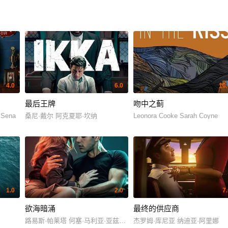
4.0
6.0
10.
最后王牌
吻中之蓟
 Sena
桑尼·戴尔 阿克夏耶·坎纳
Leonora Cooke Sarah Coyne
1.0
2.0
7
欲海暗涌
最终的供应商
路易斯·帕莱塔 何塞·马利亚·亚兹皮克
杰罗姆·库尼亚 纳迪亚·阿里娜