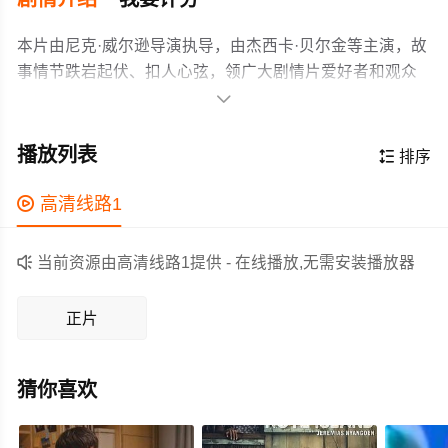
本片由尼克·威尔逊导演执导，由杰西卡·贝尔金等主演，故
事情节跌岩起伏、扣人心弦，领广大剧情片爱好者和观众
们都期待不已。

暂无简介
作为一部 上映的剧情电影，在当期同类题材影片中具有一
播放列表

排序
定的看点，在演员表现和剧情架构上也都有不错的亮点，
剧情紧凑，角色塑造鲜明，适合喜欢剧情类电影的观众观

高清线路1
看。

当前资源由高清线路1提供 - 在线播放,无需安装播放器
正片
猜你喜欢