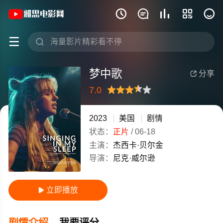
《梦中歌》(2023)美国英语高清电影免费







梦中歌
分享

7.0
很差
较差
还行
推荐
力荐
2023
美国
剧情
状态：
正片
/
06-18
主演：
杰西卡·贝尔金
导演：
尼克·威尔逊
立即播放

剧情介绍
我要评分