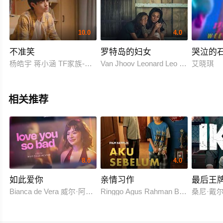
10.0
4.0
不准笑
罗特岛的妇女
哭泣的石
杨皓宇 蒋小涵 TF家族-朱志鑫
Van Jhoov Leonard Leo Leba Merlin
艾晓琪
相关推荐
8.0
4.0
如此爱你
亲情习作
最后王
Bianca de Vera 威尔·阿什利·德莱昂
Ringgo Agus Rahman Bima Sena
桑尼·戴