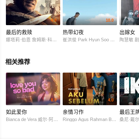
4.0
10.0
最后的救赎
热带幻夜
出嫁女
娜塔莉·伯恩 詹姆斯·科兹莫 Denisa Juhos
崔洪俊 Park Hyun Soo 朴玄洙 Khan
陶慧敏 剧
相关推荐
8.0
4.0
如此爱你
亲情习作
最后王
Bianca de Vera 威尔·阿什利·德莱昂
Ringgo Agus Rahman Bima Sena
桑尼·戴