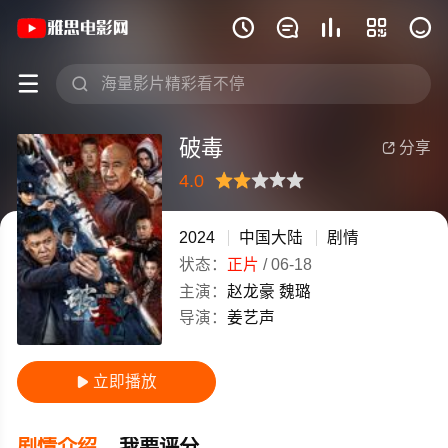
《破毒》(2024)中国大陆普通话高清电影







破毒
分享

4.0
很差
较差
还行
推荐
力荐
2024
中国大陆
剧情
状态：
正片
/
06-18
主演：
赵龙豪
魏璐
导演：
姜艺声
立即播放

剧情介绍
我要评分