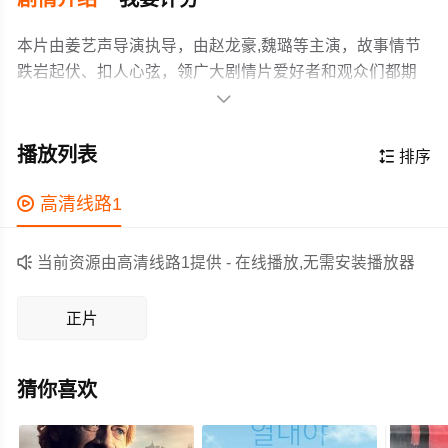
本片由姜艺声导演执导，由赵龙豪,魏璐等主演，故事情节
跌岩起伏、扣人心弦，领广大剧情片爱好者和观众们都期
待不已。

缉毒警察易永正被派调查毒品案件，与故时好友重逢。当
年为救治儿子，丁芷童加入贩毒集团，腹背受敌，丈夫也
播放列表

排序
因为自己而死去。丁芷童痛定思痛，决定将证据交给易永
正，可惜自己的行动早已被看穿，后与易永正联手，将贩
作为一部 上映的剧情电影，在当期同类题材影片中具有一

高清线路1
毒集团一网打尽，自己也接受了法律制裁。
定的看点，在演员表现和剧情架构上也都有不错的亮点，
剧情紧凑，角色塑造鲜明，适合喜欢剧情类电影的观众观

当前资源由高清线路1提供 - 在线播放,无需安装播放器
看。
正片
猜你喜欢