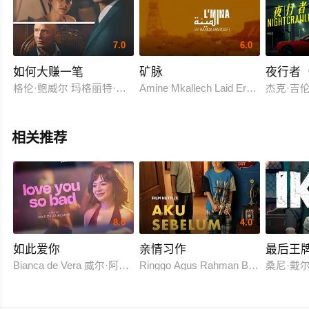
7.0
6.0
如何大赚一笔
矿脉
夜行者（
格伦·鲍威尔 玛格丽特·库里 杰西卡·亨维克 比尔·坎普 扎克·伍兹 托
Amine Mkallech Laid Erramly Sanae A
杰克·吉
相关推荐
8.0
4.0
如此爱你
亲情习作
最后王
Bianca de Vera 威尔·阿什利·德莱昂
Ringgo Agus Rahman Bima Sena
桑尼·戴