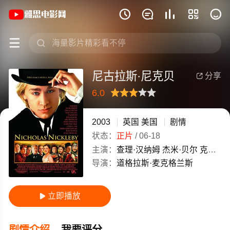
《尼古拉斯·尼克贝》(2003)英国 / 美







尼古拉斯·尼克贝
分享

6.0
很差
较差
还行
推荐
力荐
2003
英国
美国
剧情
状态：
正片
/
06-18
主演：
查理·汉纳姆
杰米·贝尔
克里斯托弗·普卢默
导演：
道格拉斯·麦克格兰斯
立即播放

剧情介绍
我要评分