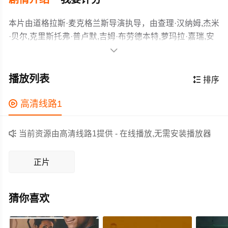
本片由道格拉斯·麦克格兰斯导演执导，由查理·汉纳姆,杰米
·贝尔,克里斯托弗·普卢默,吉姆·布劳德本特,萝玛拉·嘉瑞,安
妮·海瑟薇等主演，故事情节跌岩起伏、扣人心弦，领广大

剧情片爱好者和观众们都期待不已。
暂无简介
作为一部 上映的剧情电影，在当期同类题材影片中具有一
播放列表

排序
定的看点，在演员表现和剧情架构上也都有不错的亮点，
剧情紧凑，角色塑造鲜明，适合喜欢剧情类电影的观众观

高清线路1
看。

当前资源由高清线路1提供 - 在线播放,无需安装播放器
正片
猜你喜欢