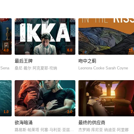
4.0
6.0
10.
最后王牌
吻中之蓟
 Sena
桑尼·戴尔 阿克夏耶·坎纳
Leonora Cooke Sarah Coyne
1.0
2.0
7
欲海暗涌
最终的供应商
路易斯·帕莱塔 何塞·马利亚·亚兹皮克
杰罗姆·库尼亚 纳迪亚·阿里娜