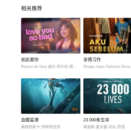
相关推荐
8.0
如此爱你
亲情习作
Bianca de Vera 威尔·阿什利·德莱昂
Ringgo Agus Rahman Bima
8.0
血腥鲨港
23 000条生命
弗朗西斯卡·伊斯特伍德
路易斯·霍夫曼 玛拉·昂德