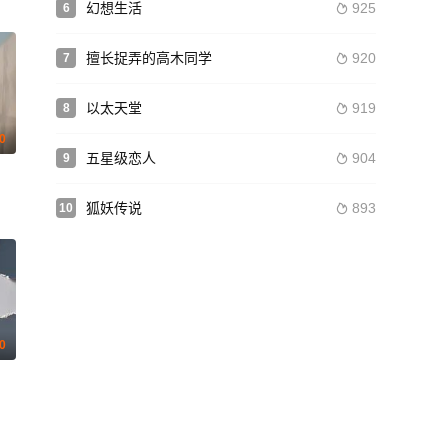
幻想生活
925
6

擅长捉弄的高木同学
920
7

以太天堂
919
8

.0
五星级恋人
904
9

约诺·戴维斯 米娅·罗杰斯 乔尔·斯马尔本 迈克尔·本茨 John Foss 伊恩·迪龙
月儿 王飞斐 常丹丹 金丽慧子 潘羞月 朱庭辰 叶彤 凡尼达·宾蒂·伊姆兰 曹操
狐妖传说
893
10

.0