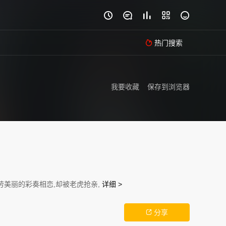





热门搜索

我要收藏
保存到浏览器
美丽的彩奏相恋,却被老虎抢亲,
详细 >
分享
