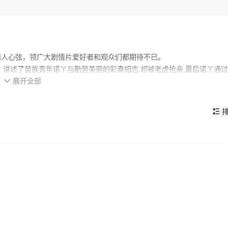
扣人心弦，领广大剧情片爱好者和观众们都期待不已。
。讲述了苗族青年诺丫与勤劳美丽的彩奏相恋,却被老虎抢亲,最后诺丫通
展开全部
良的一面,向观众呈现了坚强勇敢、不怕牺牲、坚守坚贞不渝的爱情。

的看点，在演员表现和剧情架构上也都有不错的亮点，剧情紧凑，角色塑
排
