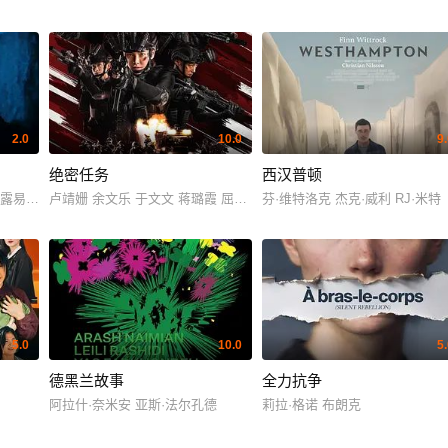
2.0
10.0
9
绝密任务
西汉普顿
露易丝·帕克 安迪·瑟金斯 凯尔塞·格拉玛 安格斯·卡斯提·道蒂 威廉·弗兰克林-米勒 
卢靖姗 余文乐 于文文 蒋璐霞 屈菁菁 张溯哲 朱烁燃 明子煜 褚旭 亮
芬·维特洛克 杰克·威利 RJ·米特
5.0
10.0
5
德黑兰故事
全力抗争
阿拉什·奈米安 亚斯·法尔孔德
莉拉·格诺 布朗克