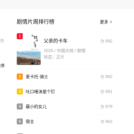
剧情片周排行榜
更多

1
过自
父亲的卡车
992

2025 / 中国大陆 / 剧情
造
状态：正片
7.0
序
麦卡托·骑士
992
2

吐口唾沫是个钉
991
3

最小的女儿
979
4

宿主
962
5
