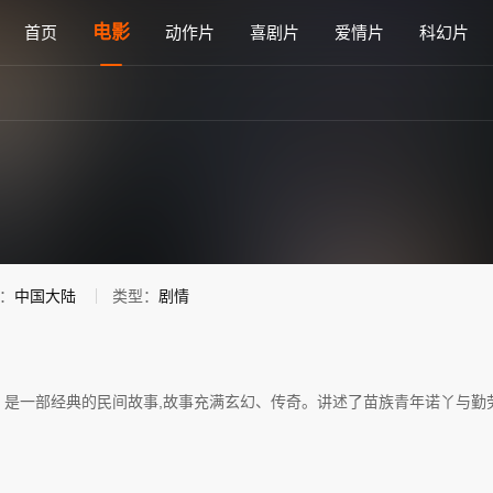
影免费在线观看 - 雅思电影网
电影
首页
动作片
喜剧片
爱情片
科幻片
：
中国大陆
类型：
剧情
》是一部经典的民间故事,故事充满玄幻、传奇。讲述了苗族青年诺丫与勤劳