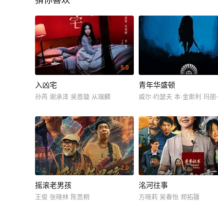
猜你喜欢
5.0
入凶宅
青年华盛顿
孙芮 谢承泽 吴恩璇 从瑞麟
威尔·约瑟夫 本·金斯利 玛丽-
2.0
摇滚老男孩
洺河往事
王俊 张晓林 陈思桐
方晓莉 吴春怡 郑拓疆