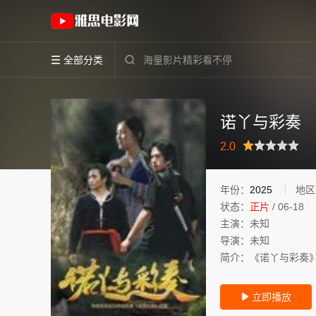
《诺丫与彩奏》(2025)中国大陆普通话高清电
全部分类


诺丫与彩奏
很差
较差
还行
推荐
力荐
2.0
年份：
2025
地区
状态：
正片
/
06-18
主演：
未知
导演：
未知
简介：
《诺丫与彩奏
立即播放
