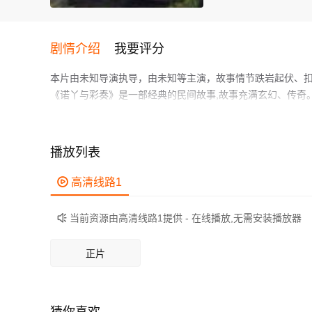
剧情介绍
我要评分
本片由未知导演执导，由未知等主演，故事情节跌岩起伏、
《诺丫与彩奏》是一部经典的民间故事,故事充满玄幻、传奇
己的努力救回了彩奏的精彩故事。诺丫和彩奏代表了正义和善
作为一部 上映的剧情电影，在当期同类题材影片中具有一定
鲜明，适合喜欢剧情类电影的观众观看。
播放列表

高清线路1
当前资源由高清线路1提供 - 在线播放,无需安装播放器

正片