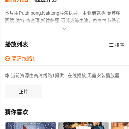
本片由Putthipong,Naktong导演执导，由亚瑞克·阿莫苏帕
西瑞,纳特·奇查理,托德萨蓬·迈苏克等主演，故事情节跌岩
起伏、扣人心弦，领广大剧情片爱好者和观众们都期待不

已。
一场枪击案发生后，一名童年困顿的贫穷年轻男子锒铛入
狱，必须在残酷的黑帮之中争得一席之地，才能生存下
播放列表

排序
来。
作为一部 上映的剧情电影，在当期同类题材影片中具有一

高清线路1
定的看点，在演员表现和剧情架构上也都有不错的亮点，
剧情紧凑，角色塑造鲜明，适合喜欢剧情类电影的观众观

当前资源由高清线路1提供 - 在线播放,无需安装播放器
看。
正片
猜你喜欢