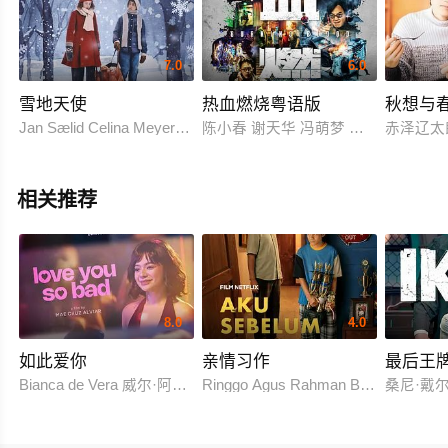
7.0
6.0
雪地天使
热血燃烧粤语版
秋想与
Jan Sælid Celina Meyer Hovland Mudit Gupta Ole Steinkjer Øye
陈小春 谢天华 冯萌梦 林晓峰 朱永棠
赤泽辽太
相关推荐
8.0
4.0
如此爱你
亲情习作
最后王
Bianca de Vera 威尔·阿什利·德莱昂
Ringgo Agus Rahman Bima Sena
桑尼·戴