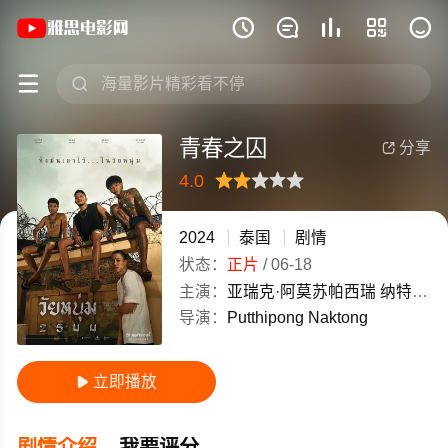
《青春之囚》(2024)泰国泰语高清电影免







青春之囚
分享

4.0
很差
较差
还行
推荐
力荐
2024
泰国
剧情
状态：
正片
/
06-18
主演：
亚瑞克·阿莫苏帕西瑞
纳特·奇查理
导演：
Putthipong
Naktong
立即播放

剧情介绍
我要评分