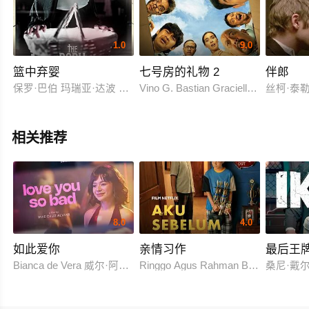
1.0
9.0
篮中弃婴
七号房的礼物 2
伴郎
保罗·巴伯 玛瑞亚·达波 安珀·多伊索恩
Vino G. Bastian Graciella Abigail
丝柯·泰勒
相关推荐
8.0
4.0
如此爱你
亲情习作
最后王
Bianca de Vera 威尔·阿什利·德莱昂
Ringgo Agus Rahman Bima Sena
桑尼·戴