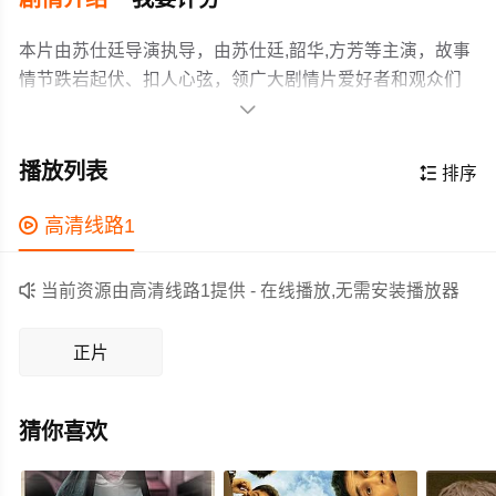
本片由苏仕廷导演执导，由苏仕廷,韶华,方芳等主演，故事
情节跌岩起伏、扣人心弦，领广大剧情片爱好者和观众们
都期待不已。

本片讲述了中年男人苏河和母亲的故事。将孝道文化的精
髓融入到剧情主线当中，展现了孝子苏河二十年如一日的
播放列表

排序
亲情坚守。尤其是母亲晚年患病，在接连遭受命运打击的
时候没有失去生活的信心，反而以一颗感恩之心陪伴在母
作为一部 上映的剧情电影，在当期同类题材影片中具有一

高清线路1
亲身边，进行无微不至的照顾和呵护。
定的看点，在演员表现和剧情架构上也都有不错的亮点，
剧情紧凑，角色塑造鲜明，适合喜欢剧情类电影的观众观

当前资源由高清线路1提供 - 在线播放,无需安装播放器
看。
正片
猜你喜欢