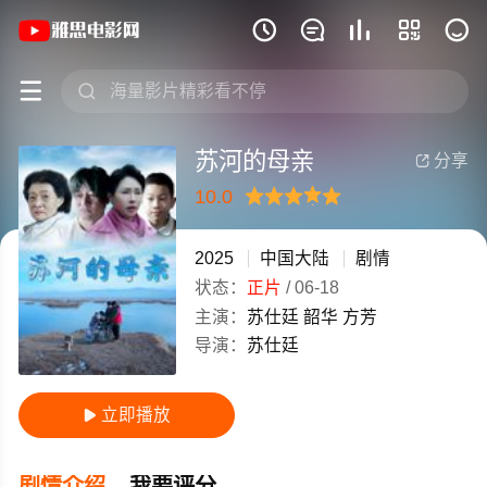
《苏河的母亲》(2025)中国大陆普通话







苏河的母亲
分享

10.0
很差
较差
还行
推荐
力荐
2025
中国大陆
剧情
状态：
正片
/
06-18
主演：
苏仕廷
韶华
方芳
导演：
苏仕廷
立即播放

剧情介绍
我要评分