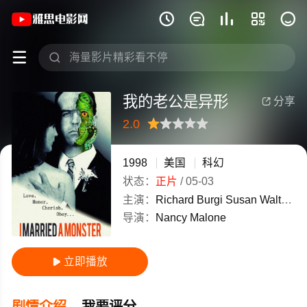
《我的老公是异形》(1998)美国英语高







我的老公是异形
分享

2.0
很差
较差
还行
推荐
力荐
1998
美国
科幻
状态：
正片
/
05-03
主演：
Richard
Burgi
Susan
Walters
导演：
Nancy
Malone
立即播放

剧情介绍
我要评分