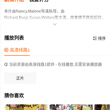
本片由Nancy,Malone导演执导，由
Richard,Burgi,Susan,Walters等主演，故事情节跌岩起伏、
扣人心弦，领广大科幻片爱好者和观众们都期待不已。

暂无
作为一部 上映的科幻电影，在当期同类题材影片中具有一
播放列表

排序
定的看点，在演员表现和剧情架构上也都有不错的亮点，
剧情紧凑，角色塑造鲜明，适合喜欢科幻类电影的观众观

高清线路1
看。

当前资源由高清线路1提供 - 在线播放,无需安装播放器
正片
猜你喜欢