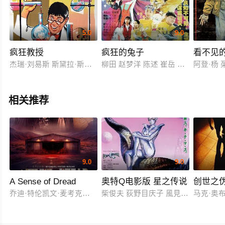
5.0
9.0
疯狂教授
疯狂的兔子
看不见
杰瑞·刘易斯 斯黛拉·斯蒂文斯 德尔穆尔
柳田 赵梦洋 陈述 崔岳 黄迎 常蓝天
阿登·杨 茱
相关推荐
9.0
9.0
A Sense of Dread
奥特Q电影版 星之传说
创世之
乔迪·特伦凯文·麦考克尔虹膜
柴俊夫 荻野目庆子 風見しんご
马克·奥