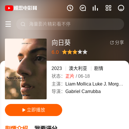
《向日葵》(2023)澳大利亚英语高清电影







向日葵
分享

6.0
很差
较差
还行
推荐
力荐
2023
澳大利亚
剧情
状态：
正片
/
06-18
主演：
Liam
Mollica
Luke
J.
Morgan
导演：
Gabriel
Carrubba
立即播放

剧情介绍
我要评分