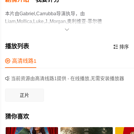
本片由Gabriel,Carrubba导演执导，由
Liam,Mollica,Luke,J.,Morgan,奥利维亚·菲尔德
斯,Daniel,Halmarick,伊莱亚斯·安东,Diana,Ferreira,等主

演，故事情节跌岩起伏、扣人心弦，领广大剧情片爱好者
Seventeen-year-old Leo has his life together in the high
和观众们都期待不已。
school hierarchy: drunken parties, decent grades, the
播放列表

排序
popular girlfriend; and comes home to the loving bickering
only a family can provide. But Leo experiences an identity
作为一部 上映的剧情电影，在当期同类题材影片中具有一

高清线路1
crisis as he becomes incre
定的看点，在演员表现和剧情架构上也都有不错的亮点，
剧情紧凑，角色塑造鲜明，适合喜欢剧情类电影的观众观

当前资源由高清线路1提供 - 在线播放,无需安装播放器
看。
正片
猜你喜欢