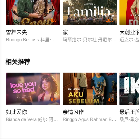
8.0
10.0
雪舞未央
家
大创业
Rodrigo Beilfuss 科里·科特 希瑟·亨梅斯 萨曼莎·肯德里克 斯蒂芬妮·西
玛丽维尔·贝尔杜 丹尼尔·希梅内斯·卡乔 卡珊德
迈克尔·基
相关推荐
8.0
4.0
如此爱你
亲情习作
最后王
Bianca de Vera 威尔·阿什利·德莱昂
Ringgo Agus Rahman Bima Sena
桑尼·戴