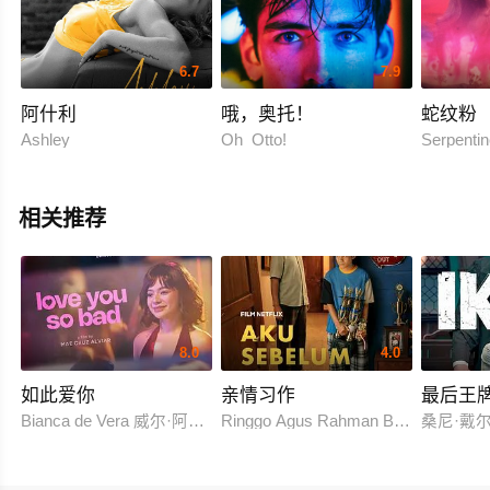
6.7
7.9
阿什利
哦，奥托！
蛇纹粉
Ashley
Oh Otto!
Serpenti
相关推荐
8.0
4.0
如此爱你
亲情习作
最后王
Bianca de Vera 威尔·阿什利·德莱昂
Ringgo Agus Rahman Bima Sena
桑尼·戴