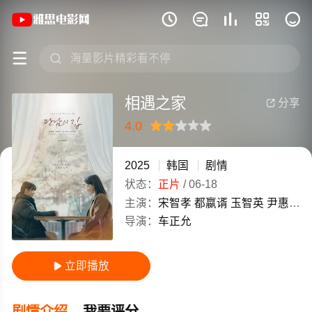
《相遇之家》(2025)韩国韩语高清电影免







相遇之家
分享

4.0
很差
较差
还行
推荐
力荐
2025
韩国
剧情
状态：
正片
/
06-18
主演：
宋智孝
都嬴谞
玉智英
尹惠利
导演：
车正允
立即播放

剧情介绍
我要评分