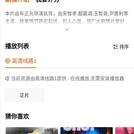
本片由车正允导演执导，由宋智孝,都嬴谞,玉智英,尹惠利等
主演，故事情节跌岩起伏、扣人心弦，领广大剧情片爱好
者和观众们都期待不已。

拥有15年资历的资深女狱警，得知自己所负责的收容人美
英母亲的死讯，之后开始展开的故事。狱警在告别式场以
播放列表

排序
及殡仪馆遇见了美英的女儿俊英，这短暂的相遇，给三人
的生活带来了温暖的变化。
作为一部 上映的剧情电影，在当期同类题材影片中具有一

高清线路1
定的看点，在演员表现和剧情架构上也都有不错的亮点，
剧情紧凑，角色塑造鲜明，适合喜欢剧情类电影的观众观

当前资源由高清线路1提供 - 在线播放,无需安装播放器
看。
正片
猜你喜欢