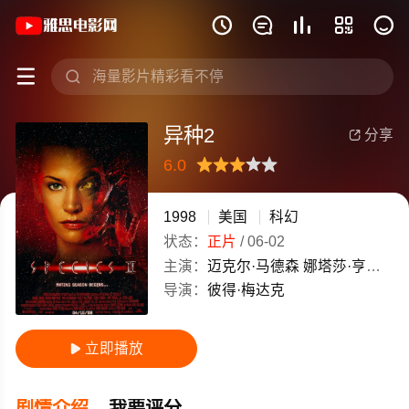
《异种2》(1998)美国英语高清电影免费







异种2
分享

6.0
很差
较差
还行
推荐
力荐
1998
美国
科幻
状态：
正片
/
06-02
主演：
迈克尔·马德森
娜塔莎·亨斯屈奇
导演：
彼得·梅达克
立即播放

剧情介绍
我要评分