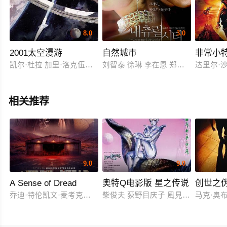
8.0
3.0
2001太空漫游
自然城市
非常小特
凯尔·杜拉 加里·洛克伍德 威廉姆·西尔维斯特 丹尼尔·里希特 雷纳
刘智泰 徐琳 李在恩 郑恩彪 郑斗洪 Eul-do
达里尔·沙巴
相关推荐
9.0
9.0
A Sense of Dread
奥特Q电影版 星之传说
创世之
乔迪·特伦凯文·麦考克尔虹膜
柴俊夫 荻野目庆子 風見しんご
马克·奥