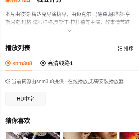
本片由彼得·梅达克导演执导，由迈克尔·马德森,娜塔莎·亨
斯屈奇,玛格·海根柏格,贾斯丁·拉扎德等主演，故事情节跌
岩起伏、扣人心弦，领广大科幻片爱好者和观众们都期待

不已。
未来某天，议员之子帕特里克·罗斯（贾斯汀·拉扎德 Justin Lazard 饰）
乘坐远足号登陆火星，成为第一个踏足这个星球的地球人。一如当年的
播放列表

排序
阿姆斯特朗，帕特里克成为全人类的英雄。然而始料未及的是，帕特里

snm3u8

高清线路1
克将一种致命的DNA带回地球。人类开始面临新的灾难。
另一方面，由于塞尔曾给地球带来莫大的灾难，军方以及科学家们利用
赛尔的基因制作了复制品夏娃（娜塔莎·亨斯特里奇 Natasha Henstridge

当前资源由snm3u8提供 - 在线播放,无需安装播放器
饰），旨在通过各种实验找到外星生命体的弱点所在。新的异种降临地
作为一部 上映的科幻电影，在当期同类题材影片中具有一
球，夏娃体内沉睡已久的基因开始苏醒。冥冥中，帕特里克和夏娃都感
HD中字
定的看点，在演员表现和剧情架构上也都有不错的亮点，
到来自对方体内原始欲望的野性呼唤
剧情紧凑，角色塑造鲜明，适合喜欢科幻类电影的观众观
看。
猜你喜欢