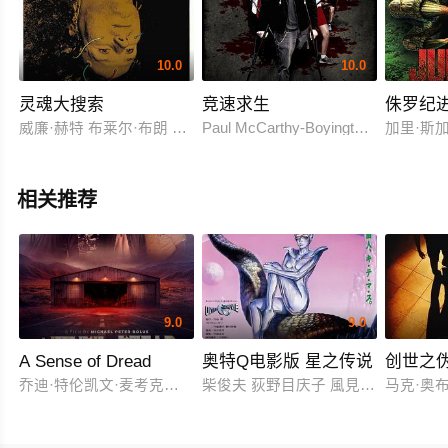
10.0
10.0
灵魂大搜索
竞速求生
侏罗纪
威廉·赫特 布莱尔·布朗 鲍勃·巴拉班 查尔斯·海德 陶奥·彭利斯
Paul McCarthy-Boyington Creep Cree
加里·斯加
相关推荐
9.0
9.0
A Sense of Dread
奥特Q电影版 星之传说
创世之
乔迪·特伦凯文·麦考克尔虹膜
柴俊夫 荻野目庆子 風見しんご
马克·奥