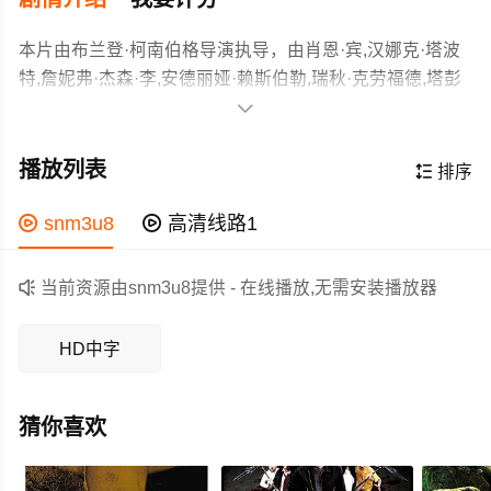
本片由布兰登·柯南伯格导演执导，由肖恩·宾,汉娜克·塔波
特,詹妮弗·杰森·李,安德丽娅·赖斯伯勒,瑞秋·克劳福德,塔彭
丝·米德尔顿,罗西弗·萨瑟兰,盖奇·格雷厄姆·阿布斯诺特,丹

尼·沃,克里斯托弗·阿波特,雷欧·巴奈扎,克里斯托弗·贾科特,
讲述一个秘密组织的特工Tasya Vos利用大脑植入技术来“栖
卡内赫迪奥·霍恩,黛拉格·坎贝尔,道格·麦克劳
息”在他人的身体里，驱使他们为某些高薪客户执行暗杀任
播放列表

排序
德,Matthew,Garlick等主演，故事情节跌岩起伏、扣人心
务。然而一次例行工作出了差错，她很快发现自己陷入了
弦，领广大科幻片爱好者和观众们都期待不已。
一个不知情的嫌疑犯的思想中，其对暴力的欲望导致她要
作为一部 上映的科幻电影，在当期同类题材影片中具有一

snm3u8

高清线路1
和自己作斗争。
定的看点，在演员表现和剧情架构上也都有不错的亮点，
剧情紧凑，角色塑造鲜明，适合喜欢科幻类电影的观众观

当前资源由snm3u8提供 - 在线播放,无需安装播放器
看。
HD中字
猜你喜欢