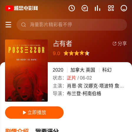
《占有者》(2020)加拿大 / 英国英语高







占有者
分享

9.0
很差
较差
还行
推荐
力荐
2020
加拿大
英国
科幻
状态：
正片
/
06-02
主演：
肖恩·宾
汉娜克·塔波特
詹妮弗·杰森·李
导演：
布兰登·柯南伯格
立即播放

剧情介绍
我要评分