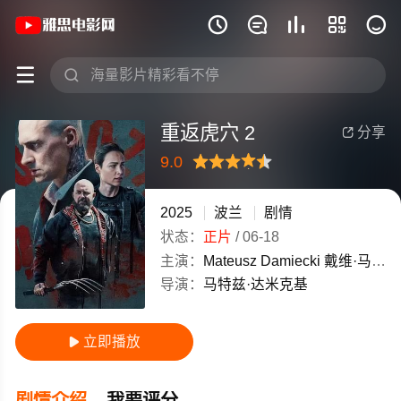
《重返虎穴 2》(2025)波兰波兰语高清







重返虎穴 2
分享

9.0
很差
较差
还行
推荐
力荐
2025
波兰
剧情
状态：
正片
/
06-18
主演：
Mateusz
Damiecki
戴维·马斯特森
导演：
马特兹·达米克基
立即播放

剧情介绍
我要评分