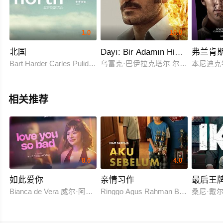
1.0
10.0
北国
Dayı: Bir Adamın Hikayesi 2
弗兰肯
Bart Harder Carles Pulido 马菲积斯·范德桑德·巴库曾 奥利·巴西 Sh
乌富克·巴伊拉克塔尔 尔迪雷·沙希纳 Ce
本尼迪克
相关推荐
8.0
4.0
如此爱你
亲情习作
最后王
Bianca de Vera 威尔·阿什利·德莱昂
Ringgo Agus Rahman Bima Sena
桑尼·戴