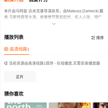
本片由马特兹·达米克基导演执导，由Mateusz,Damiecki,戴
维·马斯特森等主演，故事情节跌岩起伏、扣人心弦，领广
大剧情片爱好者和观众们都期待不已。

厮杀过后。狂怒帮的新头目开始统领这支残暴又强大的黑
帮，并将目标转向了境外。
播放列表

排序
作为一部 上映的剧情电影，在当期同类题材影片中具有一
定的看点，在演员表现和剧情架构上也都有不错的亮点，

高清线路1
剧情紧凑，角色塑造鲜明，适合喜欢剧情类电影的观众观
看。

当前资源由高清线路1提供 - 在线播放,无需安装播放器
正片
猜你喜欢