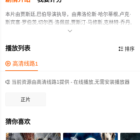
本片由贾斯廷,巴伯导演执导，由弗洛伦斯·哈尔蒂根,卢克·
斯宾塞·罗伯茨,切尔西·洛佩兹,贾斯汀·马修斯,克林特·乔丹,
赛恩斯雀里马特,雅尼娜·杰克逊,马特·比德尔,安娜·德拉·克

鲁兹,麦肯齐·菲尔根斯,杰伊·皮卢兹尼亚,马克·马隆,唐·博伊
影片讲述了凤凰城UFO事件之后，奇怪的事情开始接连发
德等主演，故事情节跌岩起伏、扣人心弦，领广大科幻片
生，三名青少年乔希、艾希莉、马克在用DV记录这一切的
播放列表

排序
爱好者和观众们都期待不已。
过程中突然离奇失踪，至今下落不明。在他们失踪二十周
年之际，乔希的妹妹苏菲为了寻找真相，决定和男朋友杰
作为一部 上映的科幻电影，在当期同类题材影片中具有一

高清线路1
伊展开调查，随着当年拍摄的内容不断被披露，隐藏在背
定的看点，在演员表现和剧情架构上也都有不错的亮点，
后的真相也将浮出水面。
剧情紧凑，角色塑造鲜明，适合喜欢科幻类电影的观众观

当前资源由高清线路1提供 - 在线播放,无需安装播放器
看。
正片
猜你喜欢