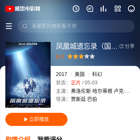
《凤凰城遗忘录（国语版）》(2017)美







凤凰城遗忘录（国语版）
分享

6.0
很差
较差
还行
推荐
力荐
2017
美国
科幻
状态：
正片
/
05-03
主演：
弗洛伦斯·哈尔蒂根
卢克·斯宾塞·罗伯茨
导演：
贾斯廷
巴伯
立即播放

剧情介绍
我要评分