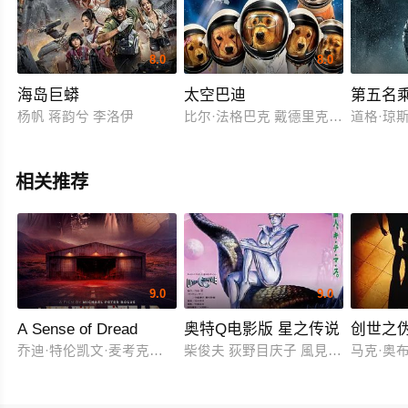
8.0
8.0
海岛巨蟒
太空巴迪
第五名
杨帆 蒋韵兮 李洛伊
比尔·法格巴克 戴德里克·巴德 凯文·
道格·琼斯 
相关推荐
9.0
9.0
A Sense of Dread
奥特Q电影版 星之传说
创世之
乔迪·特伦凯文·麦考克尔虹膜
柴俊夫 荻野目庆子 風見しんご
马克·奥