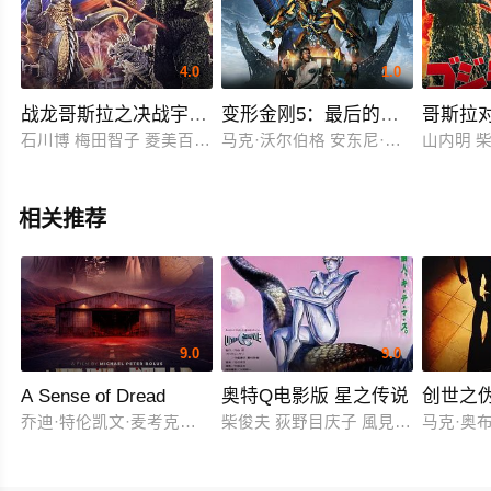
4.0
1.0
战龙哥斯拉之决战宇宙魔龙
变形金刚5：最后的骑士国语
哥斯拉
石川博 梅田智子 菱美百合子 高岛稔 藤田渐 西泽俊明 村井国夫
马克·沃尔伯格 安东尼·霍普金斯 乔什
山内明 
相关推荐
9.0
9.0
A Sense of Dread
奥特Q电影版 星之传说
创世之
乔迪·特伦凯文·麦考克尔虹膜
柴俊夫 荻野目庆子 風見しんご
马克·奥