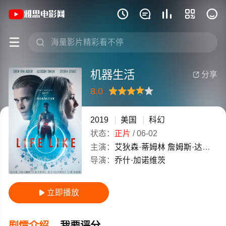
《机器生活》(2019)美国英语高清电影免







机器生活
分享

8.0
很差
较差
还行
推荐
力荐
2019
美国
科幻
状态：
正片
/
06-02
主演：
艾狄森·蒂姆林
詹姆斯·达西
史
导演：
乔什·加诺维茨
立即播放

剧情介绍
我要评分