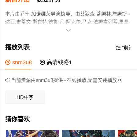
本片由乔什·加诺维茨导演执导，由艾狄森·蒂姆林,詹姆斯·
达西,史蒂文·斯崔特,德鲁·凡·阿克尔,马克·法姆吉列蒂,里桑·
瓦伦丁,埃朗·米歇尔·蒙汉,希拉里·巴拉福德,尼古拉斯·巴迪

等主演，故事情节跌岩起伏、扣人心弦，领广大科幻片爱
一对理想主义的年轻夫妇获得了一个逼真得令人惊叹的机
好者和观众们都期待不已。
器人，机器人的帮助使他们无忧无虑，但随着他们日渐亲
播放列表

排序
近，他们对人性的感知将会改变。
作为一部 上映的科幻电影，在当期同类题材影片中具有一

snm3u8

高清线路1
定的看点，在演员表现和剧情架构上也都有不错的亮点，
剧情紧凑，角色塑造鲜明，适合喜欢科幻类电影的观众观

当前资源由snm3u8提供 - 在线播放,无需安装播放器
看。
HD中字
猜你喜欢