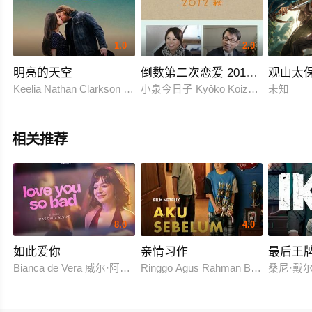
1.0
2.0
明亮的天空
倒数第二次恋爱 2012秋SP
观山太
Keelia Nathan Clarkson 埃利亚斯·凯穆尔 Josh Murray Rankin
小泉今日子 Kyôko Koizumi 中
未知
相关推荐
8.0
4.0
如此爱你
亲情习作
最后王
Bianca de Vera 威尔·阿什利·德莱昂
Ringgo Agus Rahman Bima Sena
桑尼·戴