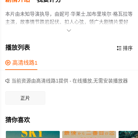
本片由未知导演执导，由妮可·华莱士,加布里埃尔·格瓦拉等
主演，故事情节跌岩起伏、扣人心弦，领广大剧情片爱好
者和观众们都期待不已。

尼克和诺亚的关系正处于最美好的时刻。然而，这对恋人
似乎再也无法回到从前。一系列事件将接踵而至，让他们
播放列表

排序
最终明白彼此是否真正适合对方。或者，相反地，他们会
发现最好的选择是分道扬镳，即便要忘记如此深刻的爱或
作为一部 上映的剧情电影，在当期同类题材影片中具有一

高清线路1
抹去烙印在心上的记忆是那么困难。爱并非总是足够，而
定的看点，在演员表现和剧情架构上也都有不错的亮点，
原谅有时也不足以修复一切。他们能否放下过去，重新开
剧情紧凑，角色塑造鲜明，适合喜欢剧情类电影的观众观

当前资源由高清线路1提供 - 在线播放,无需安装播放器
始呢？
看。
正片
猜你喜欢