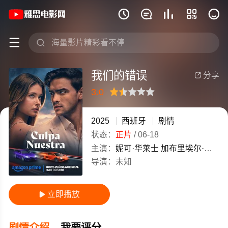
《我们的错误》(2025)西班牙西班牙语







我们的错误
分享

3.0
很差
较差
还行
推荐
力荐
2025
西班牙
剧情
状态：
正片
/
06-18
主演：
妮可·华莱士
加布里埃尔·格瓦拉
导演：
未知
立即播放

剧情介绍
我要评分