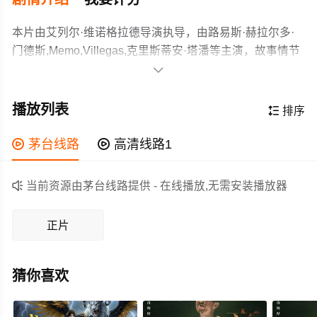
本片由艾列尔·维诺格拉德导演执导，由路易斯·赫拉尔多·
门德斯,Memo,Villegas,克里斯蒂安·塔潘等主演，故事情节
跌岩起伏、扣人心弦，领广大剧情,惊悚片爱好者和观众们

都期待不已。
一名精神分析师因交通事故被判处社区服务，并被指派为
一名因妻子不忠而深受打击的警官提供心理治疗。两人将
播放列表

排序
共同面对难以想象的危险。
作为一部 2025上映的剧情,惊悚电影，在当期同类题材影片

茅台线路

高清线路1
中具有一定的看点，在演员表现和剧情架构上也都有不错
的亮点，剧情紧凑，角色塑造鲜明，适合喜欢剧情,惊悚类

当前资源由茅台线路提供 - 在线播放,无需安装播放器
电影的观众观看。
正片
猜你喜欢