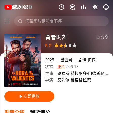
《勇者时刻》(2025)墨西哥西班牙高清电







勇者时刻
分享

5.0
很差
较差
还行
推荐
力荐
2025
墨西哥
剧情
惊悚
状态：
正片
/
06-18
主演：
路易斯·赫拉尔多·门德斯
Memo
导演：
艾列尔·维诺格拉德
立即播放

剧情介绍
我要评分