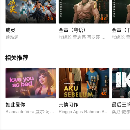
2.0
4.0
戒灵
金童（粤语）
金童（ 
顾泓渊
张继聪 曾志伟 韦罗莎 林雪 朱栢康 
张继聪 曾
相关推荐
8.0
4.0
如此爱你
亲情习作
最后王
Bianca de Vera 威尔·阿什利·德莱昂
Ringgo Agus Rahman Bima Sena
桑尼·戴